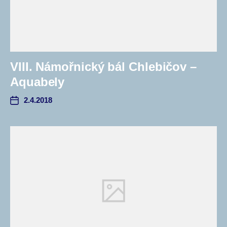
VIII. Námořnický bál Chlebičov –
Aquabely
2.4.2018