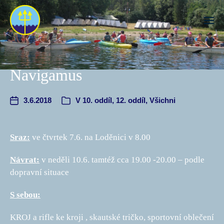
Navigamus
3.6.2018
V
10. oddíl
,
12. oddíl
,
Všichni
Sraz:
ve čtvrtek 7.6. na Loděnici v 8.00
Návrat:
v neděli 10.6. tamtéž cca 19.00 -20.00 – podle
dopravní situace
S sebou:
KROJ a rifle ke kroji , skautské tričko, sportovní oblečení