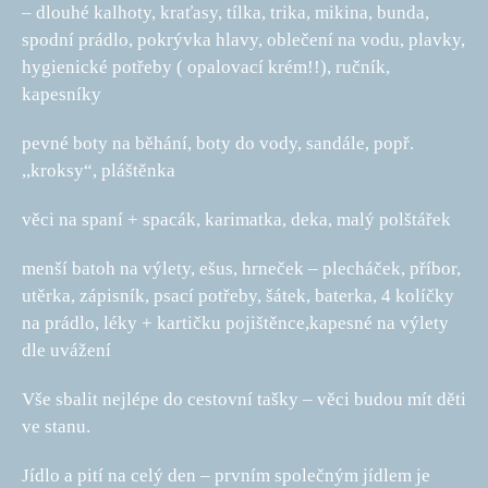
– dlouhé kalhoty, kraťasy, tílka, trika, mikina, bunda,
spodní prádlo, pokrývka hlavy, oblečení na vodu, plavky,
hygienické potřeby ( opalovací krém!!), ručník,
kapesníky
pevné boty na běhání, boty do vody, sandále, popř.
,,kroksy“, pláštěnka
věci na spaní + spacák, karimatka, deka, malý polštářek
menší batoh na výlety, ešus, hrneček – plecháček, příbor,
utěrka, zápisník, psací potřeby, šátek, baterka, 4 kolíčky
na prádlo, léky + kartičku pojištěnce,kapesné na výlety
dle uvážení
Vše sbalit nejlépe do cestovní tašky – věci budou mít děti
ve stanu.
Jídlo a pití na celý den – prvním společným jídlem je