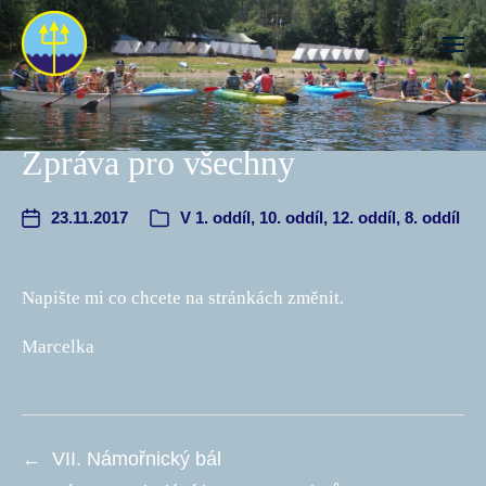
Zpráva pro všechny
23.11.2017
V
1. oddíl
,
10. oddíl
,
12. oddíl
,
8. oddíl
Napište mi co chcete na stránkách změnit.
Marcelka
←
VII. Námořnický bál